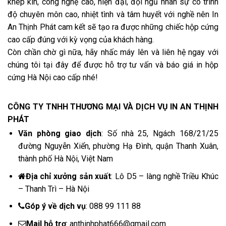
khép kín, công nghệ cao, hiện đại, đội ngũ nhân sự có trình
độ chuyên môn cao, nhiệt tình và tâm huyết với nghề nên In
An Thịnh Phát cam kết sẽ tạo ra được những chiếc hộp cứng
cao cấp đúng với kỳ vọng của khách hàng.
Còn chần chờ gì nữa, hãy nhấc máy lên và liên hệ ngay với
chúng tôi tại đây để được hỗ trợ tư vấn và
báo giá in hộp
cứng Hà Nội
cao cấp nhé!
CÔNG TY TNHH THƯƠNG MẠI VÀ DỊCH VỤ IN AN THỊNH
PHÁT
Văn phòng giao dịch
: Số nhà 25, Ngách 168/21/25
đường Nguyễn Xiển, phường Hạ Đình, quận Thanh Xuân,
thành phố Hà Nội, Việt Nam
Địa chỉ xưởng sản xuất
:
Lô D5 – làng nghề Triều Khúc
– Thanh Trì – Hà Nội
Góp ý về dịch vụ
:
088 99 111 88
Mail hỗ trợ
:
anthinhphat666@gmail.com