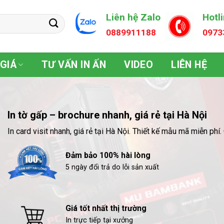
Liên hệ Zalo
Hotl
0889911188
0973
GIÁ
TƯ VẤN IN ẤN
VIDEO
LIÊN HỆ
In tờ gấp – brochure nhanh, giá rẻ tại Hà Nội
In card visit nhanh, giá rẻ tại Hà Nội. Thiết kế mẫu mã miễn ph
Đảm bảo 100% hài lòng
5 ngày đổi trả do lỗi sản xuất
Giá tốt nhất thị trường
In trực tiếp tại xưởng