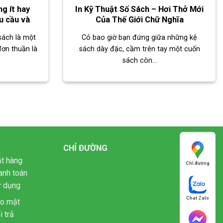
g ít hay
In Kỹ Thuật Số Sách – Hơi Thở Mới
u cầu và
Của Thế Giới Chữ Nghĩa
sách là một
Có bao giờ bạn đứng giữa những kệ
đơn thuần là
sách dày đặc, cầm trên tay một cuốn
sách còn...
CHỈ ĐƯỜNG
t hàng
Chỉ đường
anh toán
ử dụng
Chat Zalo
ảo mật
i trả