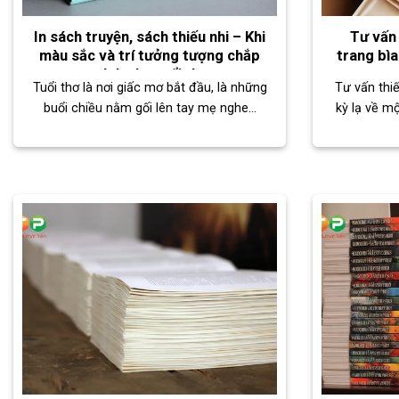
In sách truyện, sách thiếu nhi – Khi
Tư vấn 
màu sắc và trí tưởng tượng chắp
trang bìa
cánh cho tuổi thơ
Tuổi thơ là nơi giấc mơ bắt đầu, là những
Tư vấn thiế
buổi chiều nằm gối lên tay mẹ nghe...
kỳ lạ về mộ