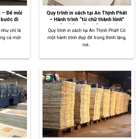
t – Để mỗi
Quy trình in sách tại An Thịnh Phát
 bước đi
– Hành trình “từ chữ thành hình”
của những ấn phẩm giá trị
như chỉ là
Quy trình in sách tại An Thịnh Phát! Có
ựng cả một
một hành trình đẹp đẽ trong thinh lặng,
nơi...