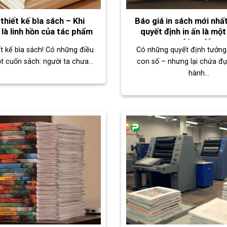
thiết kế bìa sách – Khi
Báo giá in sách mới nhấ
 là linh hồn của tác phẩm
quyết định in ấn là một
đúng đắn
t kế bìa sách! Có những điều
Có những quyết định tưởng 
t cuốn sách: người ta chưa...
con số – nhưng lại chứa đ
hành...