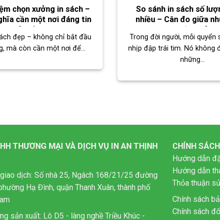
iệm chọn xưởng in sách –
So sánh in sách số lượn
ghĩa cần một nơi đáng tin
nhiều – Cân đo giữa nh
gửi gắm
hiệu quả
ách đẹp – không chỉ bắt đầu
Trong đời người, mỗi quyển 
g, mà còn cần một nơi để...
nhịp đập trái tim. Nó không 
những...
HH THƯƠNG MẠI VÀ DỊCH VỤ IN AN THỊNH
CHÍNH SÁCH
Hướng dẫn đặ
Hướng dẫn th
giao dịch: Số nhà 25, Ngách 168/21/25 đường
Thỏa thuận s
phường Hạ Đình, quận Thanh Xuân, thành phố
Chính sách b
Nam
Chính sách đổ
ng sản xuất: Lô D5 - làng nghề Triều Khúc -