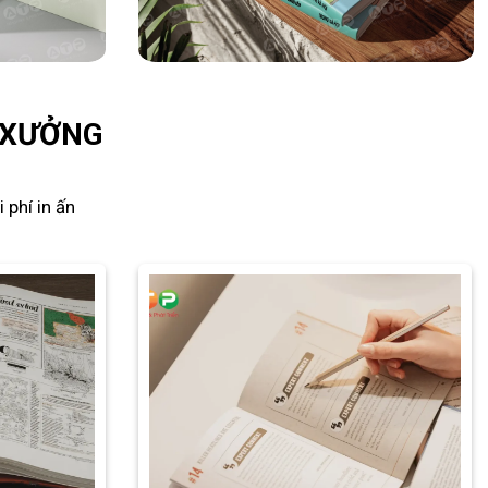
I XƯỞNG
 phí in ấn