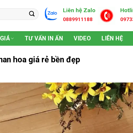
Liên hệ Zalo
Hotl
0889911188
0973
GIÁ
TƯ VẤN IN ẤN
VIDEO
LIÊN HỆ
nan hoa giá rẻ bền đẹp