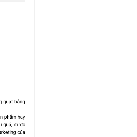
ng quạt bằng
sản phẩm hay
ệu quả, được
arketing của