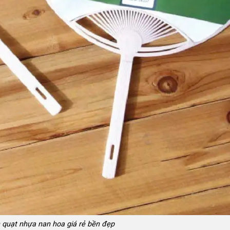
n quạt nhựa nan hoa giá rẻ bền đẹp