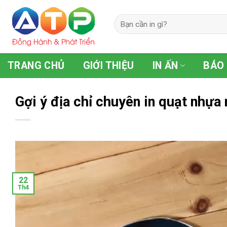
Skip
to
content
TRANG CHỦ
GIỚI THIỆU
IN ẤN
BÁO 
Gợi ý địa chỉ chuyên in quạt nhựa 
22
Th4