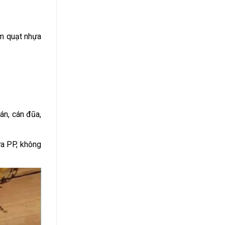
àm quạt nhựa
án, cán đũa,
ựa PP, không