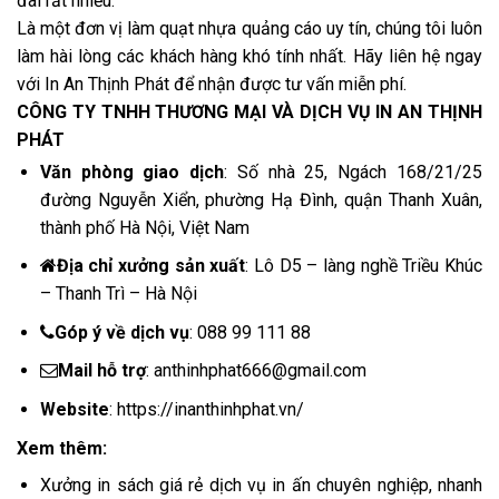
đãi rất nhiều.
Là một đơn vị làm quạt nhựa quảng cáo uy tín, chúng tôi luôn
làm hài lòng các khách hàng khó tính nhất. Hãy liên hệ ngay
với In An Thịnh Phát để nhận được tư vấn miễn phí.
CÔNG TY TNHH THƯƠNG MẠI VÀ DỊCH VỤ IN AN THỊNH
PHÁT
Văn phòng giao dịch
: Số nhà 25, Ngách 168/21/25
đường Nguyễn Xiển, phường Hạ Đình, quận Thanh Xuân,
thành phố Hà Nội, Việt Nam
Địa chỉ xưởng sản xuất
:
Lô D5 – làng nghề Triều Khúc
– Thanh Trì – Hà Nội
Góp ý về dịch vụ
:
088 99 111 88
Mail hỗ trợ
:
anthinhphat666@gmail.com
Website
:
https://inanthinhphat.vn/
Xem thêm:
Xưởng in sách giá rẻ dịch vụ in ấn chuyên nghiệp, nhanh