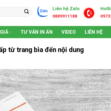
Liên hệ Zalo
Hotl
0889911188
0973
GIÁ
TƯ VẤN IN ẤN
VIDEO
LIÊN HỆ
ấp từ trang bìa đến nội dung