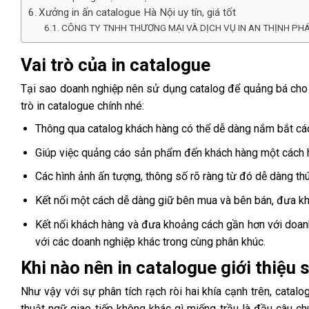
Xưởng in ấn catalogue Hà Nội uy tín, giá tốt
CÔNG TY TNHH THƯƠNG MẠI VÀ DỊCH VỤ IN AN THỊNH PH
Vai trò của in catalogue
Tại sao doanh nghiệp nên sử dụng catalog để quảng bá cho 
trò
in catalogue
chính nhé:
Thông qua catalog khách hàng có thể dễ dàng nắm bắt cá
Giúp việc quảng cáo sản phẩm đến khách hàng một cách hi
Các hình ảnh ấn tượng, thông số rõ ràng từ đó dễ dàng t
Kết nối một cách dễ dàng giữ bên mua và bên bán, đưa k
Kết nối khách hàng và đưa khoảng cách gần hơn với doanh 
với các doanh nghiệp khác trong cùng phân khúc.
Khi nào nên in catalogue giới thiệu
Như vậy với sự phân tích rạch ròi hai khía cạnh trên, catalo
thuật ngữ giao tiếp không khác gì miếng trầu là đầu câu 