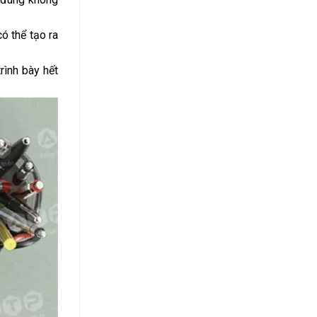
ó thể tạo ra
rình bày hết