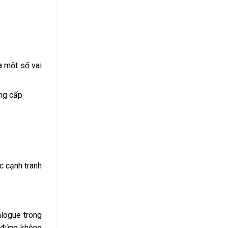
a một số vai
ng cấp
c cạnh tranh
alogue trong
c đúng không