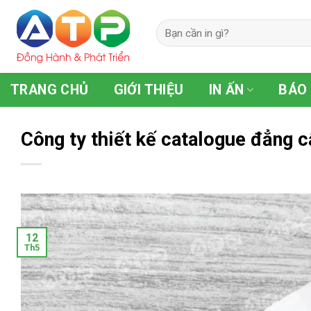
Skip
to
content
TRANG CHỦ
GIỚI THIỆU
IN ẤN
BÁO 
Công ty thiết kế catalogue đẳng c
12
Th5