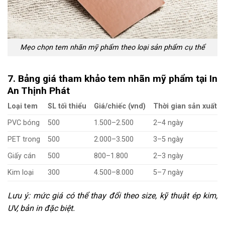
Mẹo chọn tem nhãn mỹ phẩm theo loại sản phẩm cụ thể
7. Bảng giá tham khảo tem nhãn mỹ phẩm tại In
An Thịnh Phát
Loại tem
SL tối thiểu
Giá/chiếc (vnd)
Thời gian sản xuất
PVC bóng
500
1.500–2.500
2–4 ngày
PET trong
500
2.000–3.500
3–5 ngày
Giấy cán
500
800–1.800
2–3 ngày
Kim loại
300
4.500–8.000
5–7 ngày
Lưu ý: mức giá có thể thay đổi theo size, kỹ thuật ép kim,
UV, bản in đặc biệt.