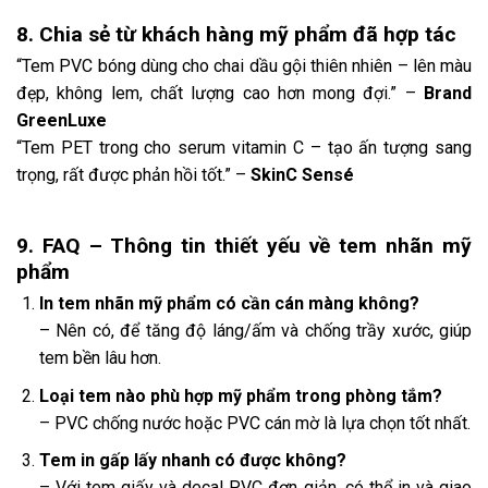
8. Chia sẻ từ khách hàng mỹ phẩm đã hợp tác
“Tem PVC bóng dùng cho chai dầu gội thiên nhiên – lên màu
đẹp, không lem, chất lượng cao hơn mong đợi.” –
Brand
GreenLuxe
“Tem PET trong cho serum vitamin C – tạo ấn tượng sang
trọng, rất được phản hồi tốt.” –
SkinC Sensé
9. FAQ – Thông tin thiết yếu về tem nhãn mỹ
phẩm
In tem nhãn mỹ phẩm có cần cán màng không?
– Nên có, để tăng độ láng/ấm và chống trầy xước, giúp
tem bền lâu hơn.
Loại tem nào phù hợp mỹ phẩm trong phòng tắm?
– PVC chống nước hoặc PVC cán mờ là lựa chọn tốt nhất.
Tem in gấp lấy nhanh có được không?
– Với tem giấy và decal PVC đơn giản, có thể in và giao