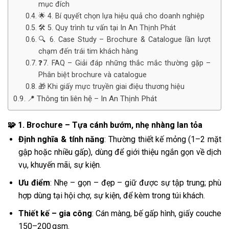
mục đích
🌟 4. Bí quyết chọn lựa hiệu quả cho doanh nghiệp
🛠️ 5. Quy trình tư vấn tại In An Thịnh Phát
🔍 6. Case Study – Brochure & Catalogue lần lượt
chạm đến trái tim khách hàng
❓7. FAQ – Giải đáp những thắc mắc thường gặp –
Phân biệt brochure và catalogue
🎁 Khi giấy mực truyền giai điệu thương hiệu
📍 Thông tin liên hệ – In An Thịnh Phát
🧩 1. Brochure – Tựa cánh bướm, nhẹ nhàng lan tỏa
Định nghĩa & tính năng
: Thường thiết kế mỏng (1–2 mặt
gập hoặc nhiều gấp), dùng để giới thiệu ngắn gọn về dịch
vụ, khuyến mãi, sự kiện.
Ưu điểm
: Nhẹ – gọn – đẹp – giữ được sự tập trung; phù
hợp dùng tại hội chợ, sự kiện, để kèm trong túi khách.
Thiết kế – gia công
: Cán màng, bế gấp hình, giấy couche
150–200 gsm.