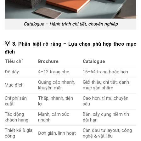
Catalogue – Hành trình chi tiết, chuyên nghiệp
💡 3. Phân biệt rõ ràng – Lựa chọn phù hợp theo mục
đích
Tiêu chí
Brochure
Catalogue
Độ dày
4–12 trang nhẹ
16–64 trang hoặc hơn
Quảng cáo nhanh,
Giới thiệu chi tiết, danh
Mục đích
khuyến mãi
mục sản phẩm
Chi phí sản
Thấp, nhanh, tiện
Cao hơn, tỉ mỉ, chuyên
xuất
lợi
sâu
Tác động
Mạnh, cảm xúc
Bền, xây dựng niềm tin
khách hàng
nhanh
dài hạn
Thiết kế & gia
Cần đầu tư layout, công
Đơn giản, linh hoạt
công
nghệ & vật liệu