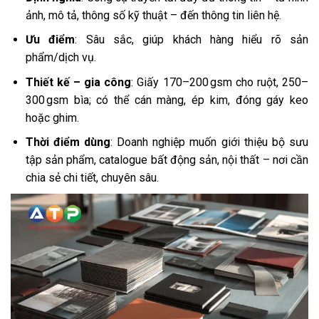
ảnh, mô tả, thông số kỹ thuật – đến thông tin liên hệ.
Ưu điểm
: Sâu sắc, giúp khách hàng hiểu rõ sản
phẩm/dịch vụ.
Thiết kế – gia công
: Giấy 170–200 gsm cho ruột, 250–
300 gsm bìa; có thể cán màng, ép kim, đóng gáy keo
hoặc ghim.
Thời điểm dùng
: Doanh nghiệp muốn giới thiệu bộ sưu
tập sản phẩm, catalogue bất động sản, nội thất – nơi cần
chia sẻ chi tiết, chuyên sâu.