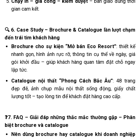
Chạy in – gia công – kiểm duyệt
– bàn giao đúng thời
gian cam kết.
🔍 6. Case Study – Brochure & Catalogue lần lượt chạm
đến trái tim khách hàng
Brochure cho sự kiện “Mở bán Eco Resort”
: thiết kế
nhanh gọn, hình ảnh rực rỡ, thông tin cụ thể về ngày, giá
gói khởi đầu – giúp khách hàng quan tâm đặt chỗ ngay
lập tức.
Catalogue nội thất “Phong Cách Bắc Âu”
: 48 trang
đẹp đẽ, ảnh chụp mẫu nội thất sống động, giấy chất
lượng tốt – tạo lòng tin để khách đặt hàng cao cấp.
❓7. FAQ – Giải đáp những thắc mắc thường gặp – Phân
biệt brochure và catalogue
Nên dùng brochure hay catalogue khi doanh nghiệp