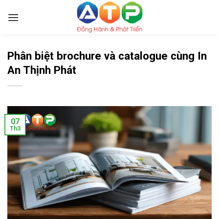
Skip
to
content
Phân biệt brochure và catalogue cùng In
An Thịnh Phát
07
Th3