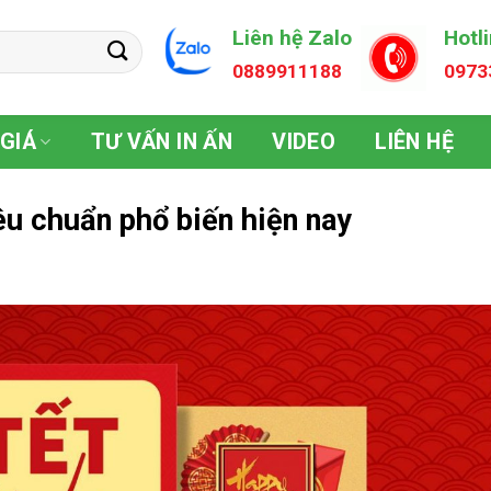
Liên hệ Zalo
Hotl
0889911188
0973
GIÁ
TƯ VẤN IN ẤN
VIDEO
LIÊN HỆ
iêu chuẩn phổ biến hiện nay