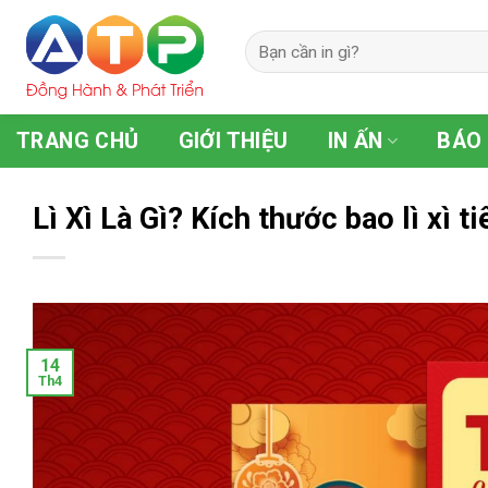
Skip
to
content
TRANG CHỦ
GIỚI THIỆU
IN ẤN
BÁO 
Lì Xì Là Gì? Kích thước bao lì xì t
14
Th4