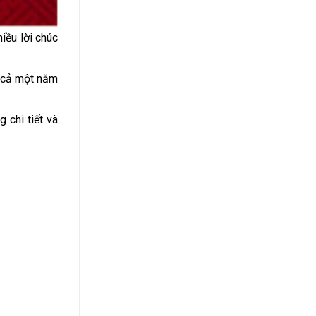
iều lời chúc
g cả một năm
g chi tiết và