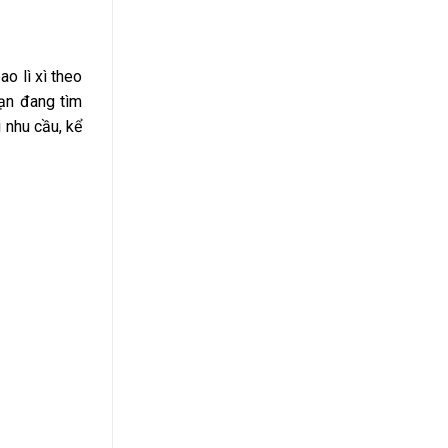
o lì xì theo
bạn đang tìm
i nhu cầu, kể