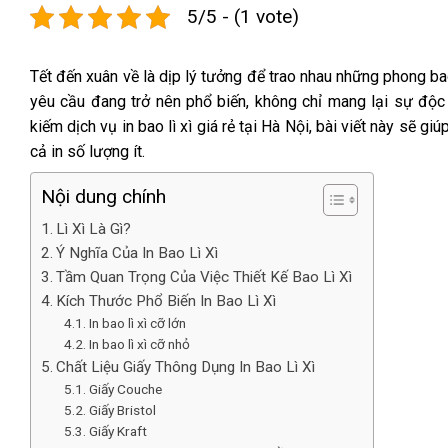
5/5 - (1 vote)
Tết đến xuân về là dịp lý tưởng để trao nhau những phong bao
yêu cầu đang trở nên phổ biến, không chỉ mang lại sự độc
kiếm dịch vụ in bao lì xì giá rẻ tại Hà Nội, bài viết này sẽ g
cả in số lượng ít.
Nội dung chính
Lì Xì Là Gì?
Ý Nghĩa Của In Bao Lì Xì
Tầm Quan Trọng Của Việc Thiết Kế Bao Lì Xì
Kích Thước Phổ Biến In Bao Lì Xì
In bao lì xì cỡ lớn
In bao lì xì cỡ nhỏ
Chất Liệu Giấy Thông Dụng In Bao Lì Xì
Giấy Couche
Giấy Bristol
Giấy Kraft