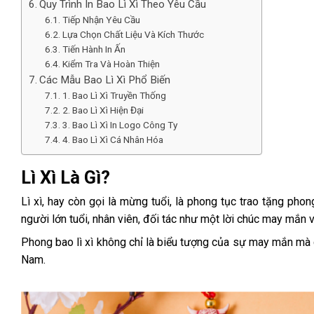
Quy Trình In Bao Lì Xì Theo Yêu Cầu
Tiếp Nhận Yêu Cầu
Lựa Chọn Chất Liệu Và Kích Thước
Tiến Hành In Ấn
Kiểm Tra Và Hoàn Thiện
Các Mẫu Bao Lì Xì Phổ Biến
1. Bao Lì Xì Truyền Thống
2. Bao Lì Xì Hiện Đại
3. Bao Lì Xì In Logo Công Ty
4. Bao Lì Xì Cá Nhân Hóa
Lì Xì Là Gì?
Lì xì, hay còn gọi là mừng tuổi, là phong tục trao tặng pho
người lớn tuổi, nhân viên, đối tác như một lời chúc may mắn và
Phong bao lì xì không chỉ là biểu tượng của sự may mắn mà c
Nam.