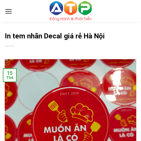
Skip
to
content
In tem nhãn Decal giá rẻ Hà Nội
15
Th4