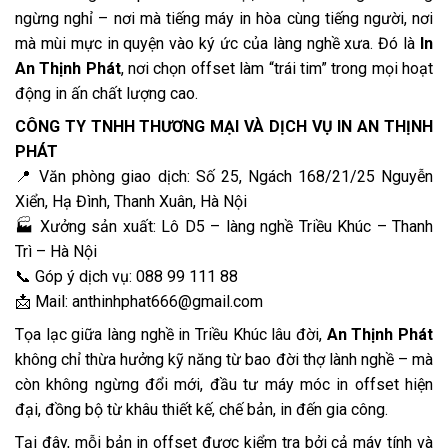
ngừng nghỉ – nơi mà tiếng máy in hòa cùng tiếng người, nơi
mà mùi mực in quyện vào ký ức của làng nghề xưa. Đó là
In
An Thịnh Phát
, nơi chọn offset làm “trái tim” trong mọi hoạt
động in ấn chất lượng cao.
CÔNG TY TNHH THƯƠNG MẠI VÀ DỊCH VỤ IN AN THỊNH
PHÁT
📍 Văn phòng giao dịch: Số 25, Ngách 168/21/25 Nguyễn
Xiển, Hạ Đình, Thanh Xuân, Hà Nội
🏭 Xưởng sản xuất: Lô D5 – làng nghề Triều Khúc – Thanh
Trì – Hà Nội
📞 Góp ý dịch vụ: 088 99 111 88
📩 Mail: anthinhphat666@gmail.com
Tọa lạc giữa làng nghề in Triều Khúc lâu đời,
An Thịnh Phát
không chỉ thừa hưởng kỹ năng từ bao đời thợ lành nghề – mà
còn không ngừng đổi mới, đầu tư máy móc in offset hiện
đại, đồng bộ từ khâu thiết kế, chế bản, in đến gia công.
Tại đây, mỗi bản in offset được kiểm tra bởi cả máy tính và