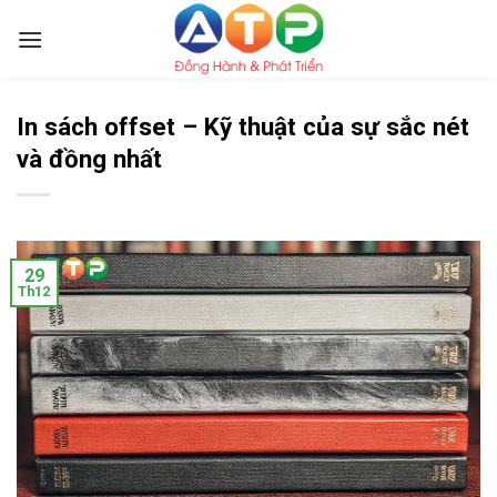
Skip
to
content
In sách offset – Kỹ thuật của sự sắc nét
và đồng nhất
29
Th12