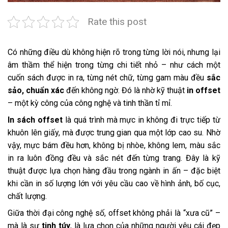
Rate this post
Có những điều dù không hiện rõ trong từng lời nói, nhưng lại
âm thầm thể hiện trong từng chi tiết nhỏ – như cách một
cuốn sách được in ra, từng nét chữ, từng gam màu đều
sắc
sảo, chuẩn xác
đến không ngờ. Đó là nhờ kỹ thuật
in offset
– một kỳ công của công nghệ và tinh thần tỉ mỉ.
In sách offset
là quá trình mà mực in không đi trực tiếp từ
khuôn lên giấy, mà được trung gian qua một lớp cao su. Nhờ
vậy, mực bám đều hơn, không bị nhòe, không lem, màu sắc
in ra luôn đồng đều và sắc nét đến từng trang. Đây là kỹ
thuật được lựa chọn hàng đầu trong ngành in ấn – đặc biệt
khi cần in số lượng lớn với yêu cầu cao về hình ảnh, bố cục,
chất lượng.
Giữa thời đại công nghệ số, offset không phải là “xưa cũ” –
mà là sự
tinh túy
, là lựa chọn của những người yêu cái đẹp