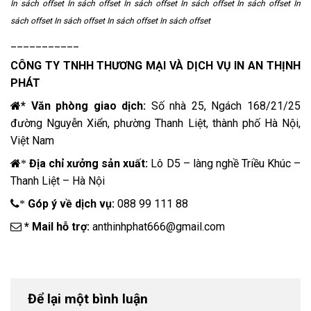
In sách offset In sách offset In sách offset In sách offset In sách offset In
sách offset In sách offset In sách offset In sách offset
___________
CÔNG TY TNHH THƯƠNG MẠI VÀ DỊCH VỤ
IN AN THỊNH
PHÁT
* Văn phòng giao dịch:
Số nhà 25, Ngách 168/21/25
đường Nguyễn Xiển, phường Thanh Liệt, thành phố Hà Nội,
Việt Nam
Địa chỉ xưởng sản xuất:
Lô D5 – làng nghề Triều Khúc –
*
Thanh Liệt – Hà Nội
Góp ý về dịch vụ:
088 99 111 88
*
* Mail hỗ trợ:
anthinhphat666@gmail.com
Để lại một bình luận