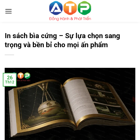
Skip
to
content
In sách bìa cứng – Sự lựa chọn sang
trọng và bền bỉ cho mọi ấn phẩm
26
Th12