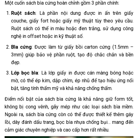
Một cuốn sách bìa cứng hoàn chỉnh gồm 3 phần chính:
Ruột sách
: Là phần nội dung được in ấn trên giấy
couche, giấy fort hoặc giấy mỹ thuật tùy theo yêu cầu.
Ruột sách có thể in màu hoặc đen trắng, sử dụng công
nghệ in offset hoặc in kỹ thuật số.
Bìa cứng
: Được làm từ giấy bồi carton cứng (1.5mm –
3mm) giúp bảo vệ phần ruột, tạo độ chắc chắn và bền
đẹp.
Lớp bọc bìa
: Là lớp giấy in được cán màng bóng hoặc
mờ, có thể ép kim, dập chìm, ép nhũ để tạo hiệu ứng nổi
bật, tăng tính thẩm mỹ và khả năng chống thấm.
Điểm nổi bật của sách bìa cứng là khả năng giữ form tốt,
không bị cong vênh, gãy mép như các loại sách bìa mềm.
Ngoài ra, sách bìa cứng còn có thể được thiết kế thêm gáy
lồi, dây đánh dấu trang, bọc bìa nhựa chống bụi… mang đến
cảm giác chuyên nghiệp và cao cấp hơn rất nhiều.