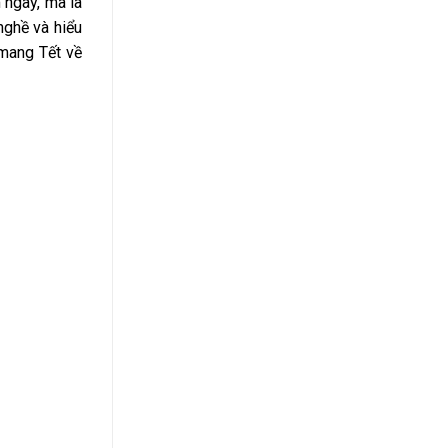
m ngày, mà là
nghề và hiểu
 mang Tết về