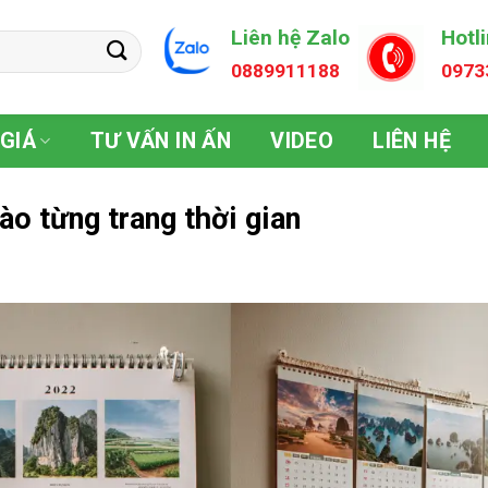
Liên hệ Zalo
Hotl
0889911188
0973
GIÁ
TƯ VẤN IN ẤN
VIDEO
LIÊN HỆ
vào từng trang thời gian