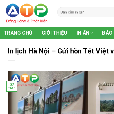
Skip
to
content
TRANG CHỦ
GIỚI THIỆU
IN ẤN
BÁO 
In lịch Hà Nội – Gửi hồn Tết Việt 
07
Th10