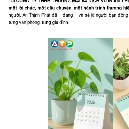
Tại
CÔNG TY TNHH THƯƠNG MẠI VÀ DỊCH VỤ IN AN TH
một lời chúc, một câu chuyện, một hành trình thương h
người, An Thịnh Phát đã – đang – và sẽ là người bạn đồng
từng văn phòng, từng gia đình.