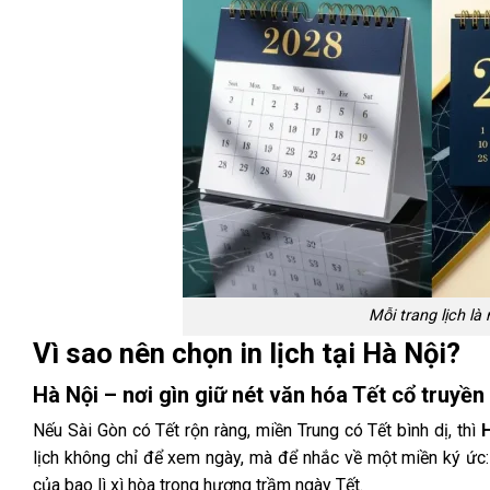
Mỗi trang lịch l
Vì sao nên chọn in lịch tại Hà Nội?
Hà Nội – nơi gìn giữ nét văn hóa Tết cổ truyền
Nếu Sài Gòn có Tết rộn ràng, miền Trung có Tết bình dị, thì
H
lịch không chỉ để xem ngày, mà để nhắc về một miền ký ức:
của bao lì xì hòa trong hương trầm ngày Tết.