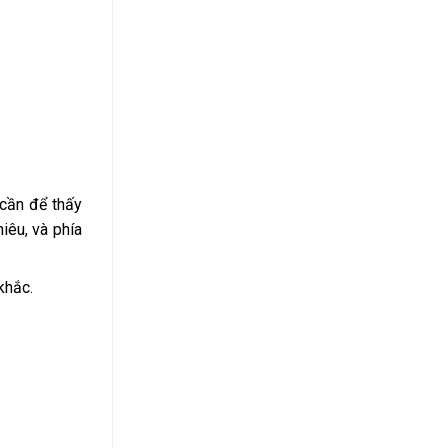
 cần để thấy
iêu, và phía
khắc.