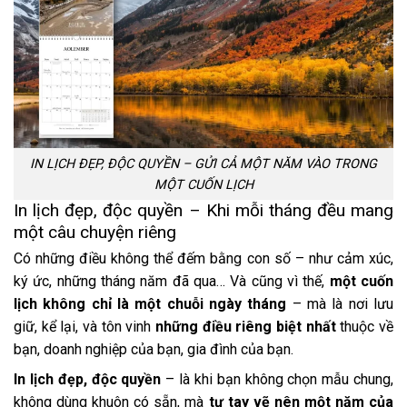
IN LỊCH ĐẸP, ĐỘC QUYỀN – GỬI CẢ MỘT NĂM VÀO TRONG
MỘT CUỐN LỊCH
In lịch đẹp, độc quyền – Khi mỗi tháng đều mang
một câu chuyện riêng
Có những điều không thể đếm bằng con số – như cảm xúc,
ký ức, những tháng năm đã qua… Và cũng vì thế,
một cuốn
lịch không chỉ là một chuỗi ngày tháng
– mà là nơi lưu
giữ, kể lại, và tôn vinh
những điều riêng biệt nhất
thuộc về
bạn, doanh nghiệp của bạn, gia đình của bạn.
In lịch đẹp, độc quyền
– là khi bạn không chọn mẫu chung,
không dùng khuôn có sẵn, mà
tự tay vẽ nên một năm của