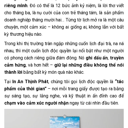
riêng mình
. Đó có thể là 12 bức ảnh kỷ niệm, là lời thơ viết
cho tháng ba, là nụ cười của con trẻ tháng tám, là sản phẩm
doanh nghiệp tháng mười hai… Từng tờ lịch mở ra là một câu
chuyện, một cảm xúc – không ai giống ai, không lẫn với bất
kỳ thương hiệu nào.
Trong khi thị trường tràn ngập những cuốn lịch đại trà, na ná
nhau, thì một cuốn lịch độc quyền lại nổi bật như một người
có phong cách riêng giữa đám đông. Nó
ghi dấu ấn
,
truyền
cảm hứng
, và hơn hết –
giữ lại những điều không thể nói
thành lời
bằng bất kỳ món quà nào khác.
Tại
In An Thịnh Phát
, chúng tôi gọi lịch độc quyền là
“tác
phẩm của thời gian”
– nơi mỗi trang giấy được tạo ra bằng
sự sáng tạo, sự lắng nghe, và kỹ thuật in ấn đỉnh cao để
chạm vào cảm xúc người nhận
ngay từ cái nhìn đầu tiên.