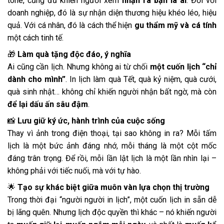
tone, cũng đủ khiến người xem
nhận ra bạn là ai
. Đối với
doanh nghiệp, đó là sự nhận diện thương hiệu khéo léo, hiệu
quả. Với cá nhân, đó là cách thể hiện
gu thẩm mỹ và cá tính
một cách tinh tế.
🎁
Làm quà tặng độc đáo, ý nghĩa
Ai cũng cần lịch. Nhưng không ai từ chối
một cuốn lịch “chỉ
dành cho mình”
. In lịch làm quà Tết, quà kỷ niệm, quà cưới,
quà sinh nhật… không chỉ khiến người nhận bất ngờ, mà còn
để lại dấu ấn sâu đậm
.
📸
Lưu giữ ký ức, hành trình của cuộc sống
Thay vì ảnh trong điện thoại, tại sao không in ra? Mỗi tấm
lịch là một bức ảnh đáng nhớ, mỗi tháng là một cột mốc
đáng trân trọng. Để rồi, mỗi lần lật lịch là một lần nhìn lại –
không phải với tiếc nuối, mà với tự hào.
🌟
Tạo sự khác biệt giữa muôn vàn lựa chọn thị trường
Trong thời đại “người người in lịch”, một cuốn lịch in sẵn dễ
bị lãng quên. Nhưng lịch độc quyền thì khác – nó khiến người