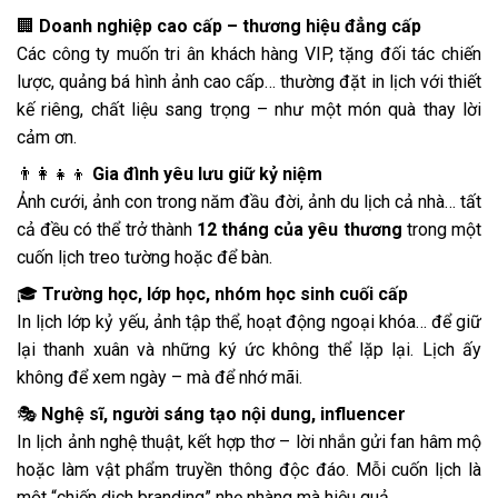
🏢
Doanh nghiệp cao cấp – thương hiệu đẳng cấp
Các công ty muốn tri ân khách hàng VIP, tặng đối tác chiến
lược, quảng bá hình ảnh cao cấp… thường đặt in lịch với thiết
kế riêng, chất liệu sang trọng – như một món quà thay lời
cảm ơn.
👨‍👩‍👧‍👦
Gia đình yêu lưu giữ kỷ niệm
Ảnh cưới, ảnh con trong năm đầu đời, ảnh du lịch cả nhà… tất
cả đều có thể trở thành
12 tháng của yêu thương
trong một
cuốn lịch treo tường hoặc để bàn.
🎓
Trường học, lớp học, nhóm học sinh cuối cấp
In lịch lớp kỷ yếu, ảnh tập thể, hoạt động ngoại khóa… để giữ
lại thanh xuân và những ký ức không thể lặp lại. Lịch ấy
không để xem ngày – mà để nhớ mãi.
🎭
Nghệ sĩ, người sáng tạo nội dung, influencer
In lịch ảnh nghệ thuật, kết hợp thơ – lời nhắn gửi fan hâm mộ
hoặc làm vật phẩm truyền thông độc đáo. Mỗi cuốn lịch là
một “chiến dịch branding” nhẹ nhàng mà hiệu quả.