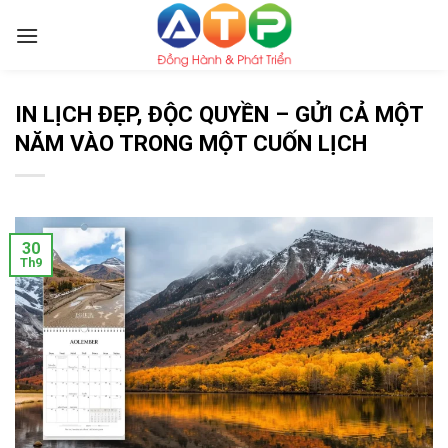
Skip
to
content
IN LỊCH ĐẸP, ĐỘC QUYỀN – GỬI CẢ MỘT
NĂM VÀO TRONG MỘT CUỐN LỊCH
30
Th9