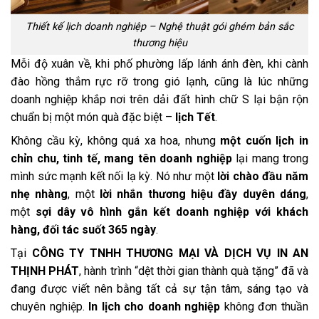
Thiết kế lịch doanh nghiệp – Nghệ thuật gói ghém bản sắc
thương hiệu
Mỗi độ xuân về, khi phố phường lấp lánh ánh đèn, khi cành
đào hồng thắm rực rỡ trong gió lạnh, cũng là lúc những
doanh nghiệp khắp nơi trên dải đất hình chữ S lại bận rộn
chuẩn bị một món quà đặc biệt –
lịch Tết
.
Không cầu kỳ, không quá xa hoa, nhưng
một cuốn lịch in
chỉn chu, tinh tế, mang tên doanh nghiệp
lại mang trong
mình sức mạnh kết nối lạ kỳ. Nó như một
lời chào đầu năm
nhẹ nhàng
, một
lời nhắn thương hiệu đầy duyên dáng
,
một
sợi dây vô hình gắn kết doanh nghiệp với khách
hàng, đối tác suốt 365 ngày
.
Tại
CÔNG TY TNHH THƯƠNG MẠI VÀ DỊCH VỤ IN AN
THỊNH PHÁT
, hành trình “dệt thời gian thành quà tặng” đã và
đang được viết nên bằng tất cả sự tận tâm, sáng tạo và
chuyên nghiệp.
In lịch cho doanh nghiệp
không đơn thuần