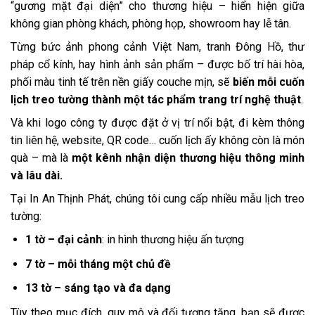
“gương mặt đại diện” cho thương hiệu – hiển hiện giữa
không gian phòng khách, phòng họp, showroom hay lễ tân.
Từng bức ảnh phong cảnh Việt Nam, tranh Đông Hồ, thư
pháp cổ kính, hay hình ảnh sản phẩm – được bố trí hài hòa,
phối màu tinh tế trên nền giấy couche mịn, sẽ
biến mỗi cuốn
lịch treo tường thành một tác phẩm trang trí nghệ thuật
.
Và khi logo công ty được đặt ở vị trí nổi bật, đi kèm thông
tin liên hệ, website, QR code… cuốn lịch ấy không còn là món
quà – mà là
một kênh nhận diện thương hiệu thông minh
và lâu dài.
Tại In An Thịnh Phát, chúng tôi cung cấp nhiều mẫu lịch treo
tường:
1 tờ – đại cảnh
: in hình thương hiệu ấn tượng
7 tờ – mỗi tháng một chủ đề
13 tờ – sáng tạo và đa dạng
Tùy theo mục đích, quy mô và đối tượng tặng, bạn sẽ được