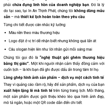
phải
chứa đựng linh hồn của doanh nghiệp bạn
. Đó là lý
do tại sao, tại In An Thịnh Phát, chúng tôi
không dùng mẫu
sẵn
– mà
thiết kế lịch hoàn toàn theo yêu cầu
.
Từng chi tiết được cân nhắc kỹ lưỡng:
Màu nền theo màu thương hiệu
Logo đặt ở vị trí dễ nhận biết nhưng không quá lấn át
Câu slogan hiện lên như lời nhắn gửi mỗi sáng mai
Chúng tôi gọi đó là
“nghệ thuật gói ghém thương hiệu
bằng thị giác”.
Một khi người nhận cảm thấy đồng cảm với
cuốn lịch – là khi bạn đã ghi được dấu ấn trong tâm trí họ.
Lồng ghép hình ảnh sản phẩm – dịch vụ một cách tinh tế
Thay vì quảng cáo rầm rộ, hãy để sản phẩm, dịch vụ của bạn
xuất hiện lặng lẽ mà tinh tế
trên từng trang lịch. Mỗi tháng,
một sản phẩm được giới thiệu khéo léo qua hình ảnh đẹp,
mô tả ngắn, hoặc một QR code dẫn đến chi tiết.