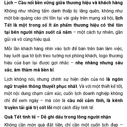
Lịch – Cầu nối bền vững giữa thương hiệu và khách hàng
Không như những tấm danh thiếp bị lãng quên, không như
một bài quảng cáo chỉ tồn tại vài giây trên mạng xã hội,
lịch
Tết là một trong số ít ấn phẩm thương hiệu có thể tồn
tại bên người nhận suốt cả năm
– một cách tự nhiên, gần
gũi và vô cùng hiệu quả.
Mỗi lần khách hàng nhìn vào lịch để bàn trên bàn làm việc,
hay lướt qua tờ lịch treo tường nơi phòng khách, logo thương
hiệu của bạn lại được gợi nhắc –
nhẹ nhàng nhưng sâu
sắc
,
âm thầm mà bền bỉ
.
Lịch không nói, nhưng chính sự hiện diện của nó
là ngôn
ngữ truyền thông thuyết phục nhất
. Và với một thiết kế tốt,
một nội dung chạm cảm xúc, cuốn lịch doanh nghiệp không
chỉ để xem ngày – mà còn là
cầu nối cảm tình, là kênh
truyền tải giá trị cốt lõi
một cách đầy tinh tế.
Quà Tết tinh tế – Dễ ghi dấu trong lòng người nhận
Không cần món quà đắt tiền, chỉ cần một cuốn lịch đẹp –