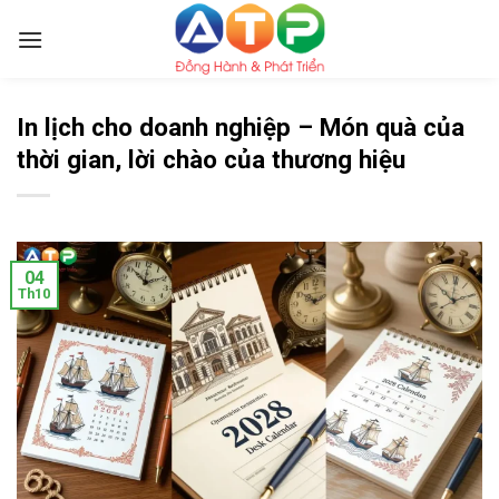
Skip
to
content
In lịch cho doanh nghiệp – Món quà của
thời gian, lời chào của thương hiệu
04
Th10