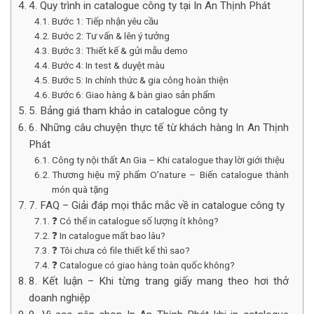
4. Quy trình in catalogue công ty tại In An Thịnh Phát
Bước 1: Tiếp nhận yêu cầu
Bước 2: Tư vấn & lên ý tưởng
Bước 3: Thiết kế & gửi mẫu demo
Bước 4: In test & duyệt màu
Bước 5: In chính thức & gia công hoàn thiện
Bước 6: Giao hàng & bàn giao sản phẩm
5. Bảng giá tham khảo in catalogue công ty
6. Những câu chuyện thực tế từ khách hàng In An Thịnh
Phát
Công ty nội thất An Gia – Khi catalogue thay lời giới thiệu
Thương hiệu mỹ phẩm O’nature – Biến catalogue thành
món quà tặng
7. FAQ – Giải đáp mọi thắc mắc về in catalogue công ty
❓ Có thể in catalogue số lượng ít không?
❓ In catalogue mất bao lâu?
❓ Tôi chưa có file thiết kế thì sao?
❓ Catalogue có giao hàng toàn quốc không?
8. Kết luận – Khi từng trang giấy mang theo hơi thở
doanh nghiệp