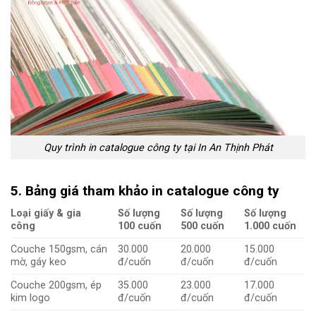
Quy trình in catalogue công ty tại In An Thịnh Phát
5. Bảng giá tham khảo in catalogue công ty
Loại giấy & gia
Số lượng
Số lượng
Số lượng
công
100 cuốn
500 cuốn
1.000 cuốn
Couche 150gsm, cán
30.000
20.000
15.000
mờ, gáy keo
đ/cuốn
đ/cuốn
đ/cuốn
Couche 200gsm, ép
35.000
23.000
17.000
kim logo
đ/cuốn
đ/cuốn
đ/cuốn