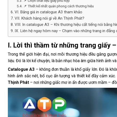
📌 Chọn chất liệu giấy phù hợp
📌 Thiết kế nhất quán phong cách thương hiệu
VI. Bảng giá in catalogue A3 tham khảo
VII. Khách hàng nói gì về An Thịnh Phát?
VIII. In catalogue A3 – Khi thương hiệu cất tiếng nói bằng h
IX. Liên hệ ngay hôm nay – Chạm vào những trang in đẳng 
I. Lời thì thầm từ những trang giấy 
Trong thế giới hiện đại, nơi mỗi thương hiệu đều gắng gượn
liệu. Đó là lời kể chuyện, là bản nhạc hòa âm giữa hình ảnh và
Catalogue A3
– không đơn thuần là khổ giấy lớn. Đó là kh
hình ảnh sắc nét, bố cục ấn tượng và thiết kế đầy cảm xúc.
Thịnh Phát
– nơi những giấc mơ in ấn được ươm mầm – đồn