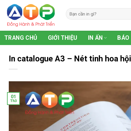
Skip
to
content
TRANG CHỦ
GIỚI THIỆU
IN ẤN
BÁO 
In catalogue A3 – Nét tinh hoa hội
01
Th3