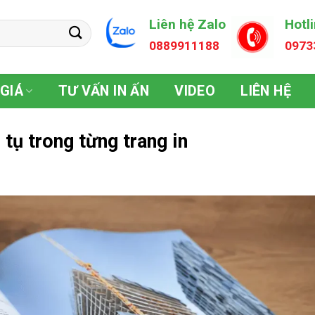
Liên hệ Zalo
Hotl
0889911188
0973
GIÁ
TƯ VẤN IN ẤN
VIDEO
LIÊN HỆ
 tụ trong từng trang in