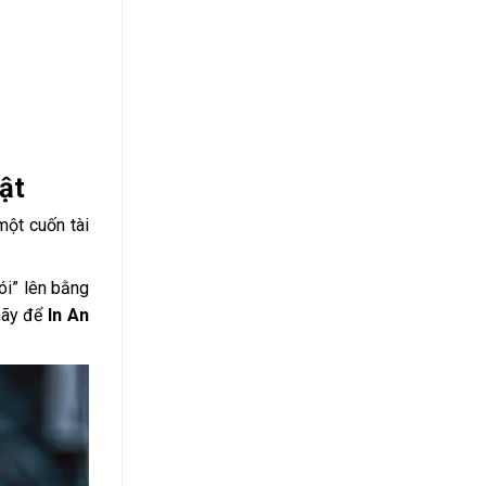
uật
một cuốn tài
ói” lên bằng
 hãy để
In An