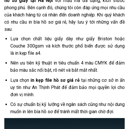
hồ sơ giấy tại Hà Nội
với mẫu mã đa dạng, kích thước
phong phú. Bên cạnh đó, chúng tôi còn đáp ứng mọi nhu cầu
của khách hàng từ cá nhân đến doanh nghiệp. Khi quý khách
có nhu cầu in bìa hồ sơ giá rẻ, hãy lưu ý tới những vấn đề
sau:
Lựa chọn chất liệu giấy dày như giấy Briston hoặc
Couche 300gsm và kích thước phổ biến được sử dụng
là in kẹp file a4.
Nên ưu tiên kỹ thuật in tiêu chuẩn 4 màu CMYK để đảm
bảo màu sắc nổi bật, rõ nét và bắt mắt nhất.
Lựa chọn
in kẹp file hồ sơ giá rẻ
tại những cơ sở in ấn
uy tín như An Thịnh Phát để đảm bảo mọi quyền lợi cho
đơn vị mình.
Có sự chuẩn bị kỹ lưỡng về ngân sách cũng như nội dung
muốn in lên bìa hồ sơ để tránh mất thời gian chờ đợi.