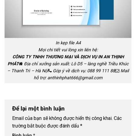
In kẹp file A4
Mọi chi tiết vui lòng xin liên hệ:
CÔNG TY TNHH THƯƠNG MẠI VÀ DỊCH VỤ IN AN THỊNH
PHÁT
Địa chỉ xưởng sản xuất: Lô D5 – làng nghề Triều Khúc
– Thanh Trì – Hà Nội
Góp ý về dịch vụ:
088 99 111 88
Mail
hỗ trợ:
anthinhphat666@gmail.com
Để lại một bình luận
Email của bạn sẽ không được hiển thị công khai.
Các
trường bắt buộc được đánh dấu
*
Bình luận
*