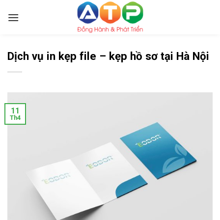
Skip
to
content
Dịch vụ in kẹp file – kẹp hồ sơ tại Hà Nội
11
Th4