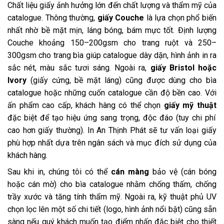
Chất liệu giấy ảnh hưởng lớn đến chất lượng và thẩm mỹ của
catalogue. Thông thường,
giấy Couche
là lựa chọn phổ biến
nhất nhờ bề mặt mịn, láng bóng, bám mực tốt. Định lượng
Couche khoảng 150–200gsm cho trang ruột và 250–
300gsm cho trang bìa giúp catalogue dày dặn, hình ảnh in ra
sắc nét, màu sắc tươi sáng. Ngoài ra,
giấy Bristol hoặc
Ivory
(giấy cứng, bề mặt láng) cũng được dùng cho bìa
catalogue hoặc những cuốn catalogue cần độ bền cao. Với
ấn phẩm cao cấp, khách hàng có thể chọn
giấy mỹ thuật
đặc biệt để tạo hiệu ứng sang trọng, độc đáo (tuy chi phí
cao hơn giấy thường). In An Thịnh Phát sẽ tư vấn loại giấy
phù hợp nhất dựa trên ngân sách và mục đích sử dụng của
khách hàng.
Sau khi in, chúng tôi có thể
cán màng
bảo vệ (cán bóng
hoặc cán mờ) cho bìa catalogue nhằm chống thấm, chống
trầy xước và tăng tính thẩm mỹ. Ngoài ra, kỹ thuật phủ UV
chọn lọc lên một số chi tiết (logo, hình ảnh nổi bật) cũng sẵn
sàng nếu quý khách muốn tạo điểm nhấn đặc biệt cho thiết