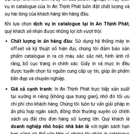
vụ in catalogue của In An Thịnh Phát luôn đặt chất lượng và
sự hài lòng của khách hàng lên hàng đầu.
Khi lựa chọn
dịch vụ in catalogue tại In An Thịnh Phát
,
quý khách sẽ nhận được những lợi ích vượt trội:
Chất lượng in ấn hàng đầu:
Sử dụng hệ thống máy in
offset và kỹ thuật số hiện đại, chúng tôi đảm bảo sản
phẩm catalogue in ra có màu sắc sắc nét, hình ảnh rõ
ràng, bố cục trang in chính xác. Giấy in và mực in đều
được tuyển chọn từ nguồn cung cấp uy tín, giúp ấn phẩm
bền đẹp và chuyên nghiệp.
Giá cả cạnh tranh:
In An Thịnh Phát trực tiếp sản xuất
tại xưởng in riêng (không qua trung gian), nhờ đó tối ưu
chi phí cho khách hàng. Chúng tôi luôn tư vấn giải pháp in
ấn phù hợp ngân sách, đồng thời thường xuyên có chính
sách ưu đãi cho đơn hàng số lượng lớn. Quý khách là
doanh nghiệp nhỏ hoặc nhà bán lẻ
với ngân sách hạn
hẹp cũng có thể yên tâm vì chúng tôi nhận in catalogue