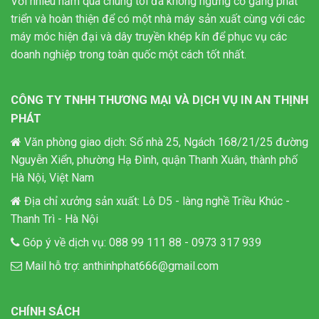
Với nhiều năm qua chúng tôi đã không ngừng cố gắng phát
triển và hoàn thiện để có một nhà máy sản xuất cùng với các
máy móc hiện đại và dây truyền khép kín để phục vụ các
doanh nghiệp trong toàn quốc một cách tốt nhất.
CÔNG TY TNHH THƯƠNG MẠI VÀ DỊCH VỤ IN AN THỊNH
PHÁT
Văn phòng giao dịch: Số nhà 25, Ngách 168/21/25 đường
Nguyễn Xiển, phường Hạ Đình, quận Thanh Xuân, thành phố
Hà Nội, Việt Nam
Địa chỉ xưởng sản xuất: Lô D5 - làng nghề Triều Khúc -
Thanh Trì - Hà Nội
Góp ý về dịch vụ:
088 99 111 88
-
0973 317 939
Mail hỗ trợ:
anthinhphat666@gmail.com
CHÍNH SÁCH