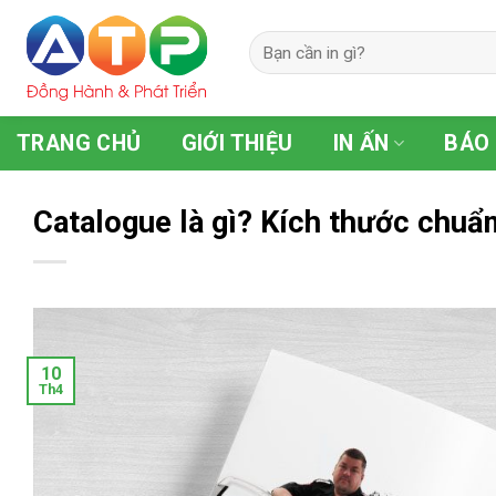
Skip
to
content
TRANG CHỦ
GIỚI THIỆU
IN ẤN
BÁO 
Catalogue là gì? Kích thước chuẩn
10
Th4