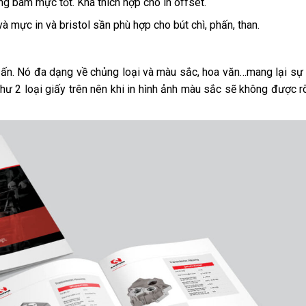
ng bám mực tốt. Khá thích hợp cho in offset.
và mực in và bristol sần phù hợp cho bút chì, phấn, than.
 ấn. Nó đa dạng về chủng loại và màu sắc, hoa văn…mang lại sự
hư 2 loại giấy trên nên khi in hình ảnh màu sắc sẽ không được r