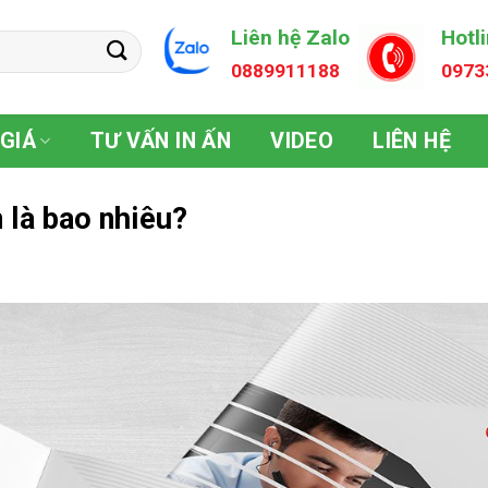
Liên hệ Zalo
Hotl
0889911188
0973
GIÁ
TƯ VẤN IN ẤN
VIDEO
LIÊN HỆ
 là bao nhiêu?