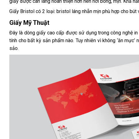
giấy được cán láng hoàn thiện hơn nên hơi bóng, mịn. Khả nă
Giấy Bristol có 2 loại: bristol láng nhẵn mịn phù hợp cho bút 
Giấy Mỹ Thuật
Đây là dòng giấy cao cấp được sử dụng trong công nghệ in
tính cho bất kỳ sản phẩm nào. Tuy nhiên vì không ‘ăn mực’ n
sảo.