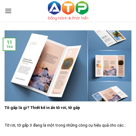
Skip
to
content
11
Th4
Tờ gấp là gì? Thiết kế in ấn tờ rơi, tờ gấp
Tờ rơi, tờ gấp 3 đang là một trong những công cụ hiệu quả cho các...